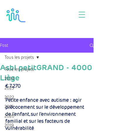
Post
Tous les projets
Asbl petitGRAND - 4000
Tous les projets
Liège
2024
€ 7.270
2023
2022
Petite enfance avec autisme : agir 
2021
précocement sur le développement 
de l'enfant, sur l'environnement 
2020
familial et sur les facteurs de 
2019
vulnérabilité