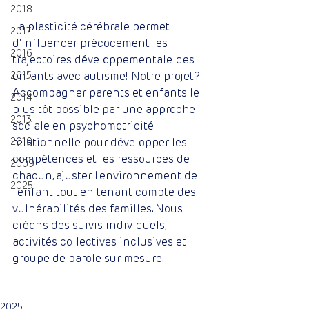
2018
La plasticité cérébrale permet 
2017
d'influencer précocement les 
2016
trajectoires développementale des 
2015
enfants avec autisme! Notre projet? 
Accompagner parents et enfants le 
2014
plus tôt possible par une approche 
2013
sociale en psychomotricité 
2010
relationnelle pour développer les 
compétences et les ressources de 
2009
chacun, ajuster l'environnement de 
2025
l'enfant tout en tenant compte des 
vulnérabilités des familles. Nous 
créons des suivis individuels, 
activités collectives inclusives et 
groupe de parole sur mesure. 
2025