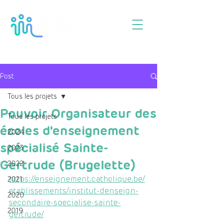
Post
Tous les projets
Pouvoir Organisateur des
Tous les projets
écoles d'enseignement
2024
spécialisé Sainte-
2023
Gertrude (Brugelette)
2022
https://enseignement.catholique.be/
2021
etablissements/institut-denseign-
2020
secondaire-specialise-sainte-
2019
gertrude/