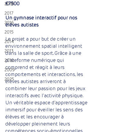
€7500
2018
2017
Un gymnase interactif pour nos 
2016
élèves autistes
2015
Le projet a pour but de créer un 
2014
environnement spatial intelligent 
2013
dans la salle de sport. Grâce à une 
plateforme numérique qui 
2010
comprend et réagit à leurs 
2009
comportements et interactions, les 
2025
élèves autistes arriveront à 
combiner leur passion pour les jeux 
interactifs avec l’activité physique. 
Un véritable espace d'apprentissage 
immersif pour éveiller les sens des 
élèves et les encourager à 
développer pleinement leurs 
compétences socio-émotionnelles, 