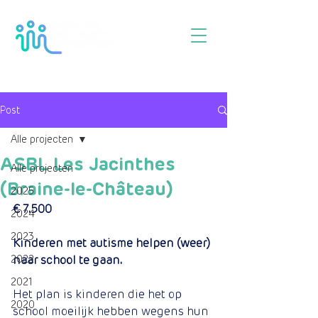
Post
Alle projecten
ASBL Les Jacinthes
Alle projecten
(Braine-le-Château)
2025
€ 7.500
2024
2023
Kinderen met autisme helpen (weer) 
2022
naar school te gaan.
2021
Het plan is kinderen die het op 
2020
school moeilijk hebben wegens hun 