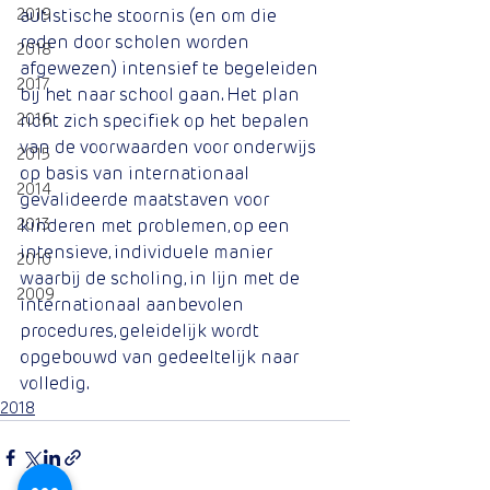
2019
autistische stoornis (en om die 
reden door scholen worden 
2018
afgewezen) intensief te begeleiden 
2017
bij het naar school gaan. Het plan 
2016
richt zich specifiek op het bepalen 
van de voorwaarden voor onderwijs 
2015
op basis van internationaal 
2014
gevalideerde maatstaven voor 
2013
kinderen met problemen, op een 
intensieve, individuele manier 
2010
waarbij de scholing, in lijn met de 
2009
internationaal aanbevolen 
procedures, geleidelijk wordt 
opgebouwd van gedeeltelijk naar 
volledig.
2018