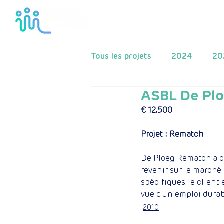
Home
Le fonds
Tous les projets
2024
20
ASBL De Plo
2015
2014
2013
€ 12.500
Projet : Rematch
De Ploeg Rematch a co
revenir sur le marché 
spécifiques, le client
vue d'un emploi durabl
2010