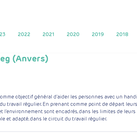
Projets
Proposer un projet
Apportez une contribution
23
2022
2021
2020
2019
2018
eg (Anvers)
2010
2009
2025
mme objectif général d'aider les personnes avec un handic
du travail régulier. En prenant comme point de départ leurs
 et l'environnement sont encadrés, dans les limites de leurs p
e et adapté, dans le circuit du travail régulier.