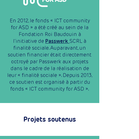
En 2012, le fonds « ICT community
for ASD » a été créé au sein de la
Fondation Roi Baudouin à
l'initiative de
Passwerk
SCRL à
finalité sociale. Auparavant, un
soutien financier était directement
octroyé par Passwerk aux projets
dans le cadre de la réalisation de
leur « finalité sociale ». Depuis 2013,
ce soutien est organisé à partir du
fonds « ICT community for ASD ».
Projets soutenus