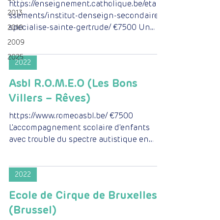
https://enseignement.catholique.be/etabli
2013
ssements/institut-denseign-secondaire-
specialise-sainte-gertrude/ €7500 Un
2010
gymnase interactif...
2009
2025
2022
Asbl R.O.M.E.O (Les Bons
Villers – Rêves)
https://www.romeoasbl.be/ €7500
L'accompagnement scolaire d'enfants
avec trouble du spectre autistique en
maternelle et primaire en école...
2022
Ecole de Cirque de Bruxelles
(Brussel)