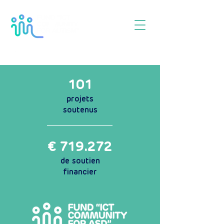
101
projets
soutenus
€
719.272
de soutien
financier