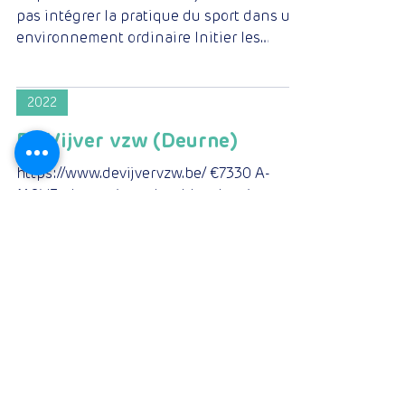
pas intégrer la pratique du sport dans un
environnement ordinaire Initier les
personnes avec...
2022
De Vijver vzw (Deurne)
https://www.devijvervzw.be/ €7330 A-
MOVE: des actions durables de mise en
mouvement dans un quartier solidaire A-
MOVE sera le logo des...
2022
Asjeevoe vzw (Brugge –
Assebroek)
https://www.asjeevoe.be/ €7500 Pratiquer
pendant un an du sport gratuitement