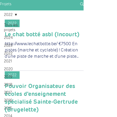
Projets
2022
2022
Tous les
projets
Le chat botté asbl (Incourt)
2024
http://www.lechatbotte.be/ €7500 En
2023
pistes (marche et cyclable) ! Création
2022
d'une piste de marche et d'une piste
2021
cyclable dans un CRF Nous...
2020
2022
2019
2018
Pouvoir Organisateur des
2017
écoles d'enseignement
2016
spécialisé Sainte-Gertrude
2015
(Brugelette)
2014