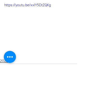
https://youtu.be/xxlY5DtZQKg
2023
Commentaires