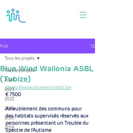
Post
Tous les projets
Blue Wind Wallonia ASBL
Tous les projets
(Tubize)
2024
https://www.bluewindasbl.be
2023
€ 7500
2022
2021
Ameublement des communs pour 
des habitats supervisés réservés aux 
2020
personnes présentant un Trouble du 
2019
Spectre de l'Autisme