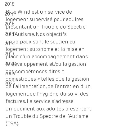
2018
Blue Wind est un service de 
2017
logement supervisé pour adultes 
2016
présentant un Trouble du Spectre 
2015
de l'Autisme. Nos objectifs 
principaux sont le soutien au 
2014
logement autonome et la mise en 
2013
place d’un accompagnement dans 
2010
le développement et/ou la gestion 
des compétences dites « 
2009
domestiques » telles que la gestion 
2025
de l’alimentation, de l’entretien d’un 
logement, de l’hygiène, du suivi des 
factures. Le service s’adresse 
uniquement aux adultes présentant 
un Trouble du Spectre de l’Autisme 
(TSA).