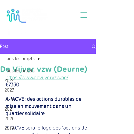
Post
Tous les projets
De Vijver vzw (Deurne)
Tous les projets
https://www.devijvervzw.be/
2024
€7330
2023
A-MOVE: des actions durables de 
2022
mise en mouvement dans un 
2021
quartier solidaire
2020
A-MOVE sera le logo des "actions de 
2019