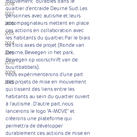
mouvement" durables dans le 
2018
quartier d'entraide Deurne Sud. Les 
2017
personnes avec autisme et leurs 
accompagnateurs mettent en place 
2016
ces actions en collaboration avec 
2015
les habitants du quartier. Par le biais 
2014
de trois axes de projet (Ronde van 
Deurne, Bewegen in het park, 
2013
Bewegen op voorschrift van de 
2010
buurtbabbels),
2009
nous expérimenterons d'une part 
des projets de mise en mouvement 
2025
qui tissent des liens entre les 
habitants au sein du quartier ouvert 
à l'autisme . D'autre part, nous 
lancerons le logo "A-MOVE" et 
créerons une plateforme qui 
permettra de développer 
durablement ces actions de mise en 