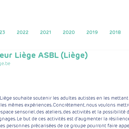
Projets
Proposer un projet
Apportez une contribution
23
2022
2021
2020
2019
2018
eur Liège ASBL (Liège)
2010
2009
2025
ge.be
Liège souhaite soutenir les adultes autistes en les mettant
 les mêmes expériences. Concrètement, nous voulons mettr
space sensoriel, des ateliers, des activités et la possibilité
gnages. Le but de ces activités est d'augmenter la résilience
 Les personnes précarisées de ce groupe pourront faire appe