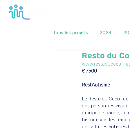
Home
Le fonds
Tous les projets
2024
20
Resto du Co
2015
2014
2013
www.restoducoeurlie
€ 7500
RestAutisme
Le Resto du Coeur de 
des personnes vivant
groupe de parole, un e
histoire via des témoi
des adultes autistes.