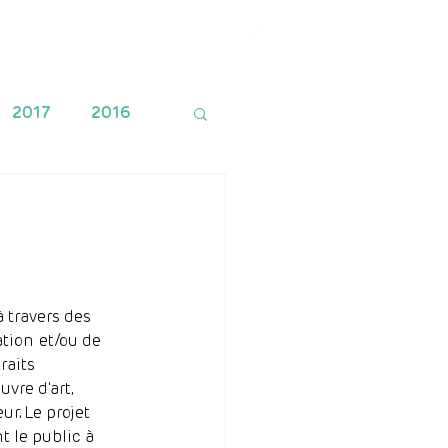
Financement
Contact
2017
2016
 travers des 
tion et/ou de 
raits 
vre d'art, 
r. Le projet 
 le public à 