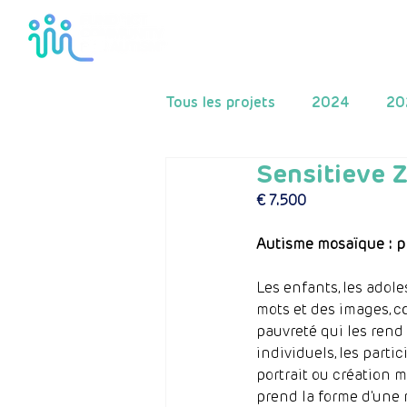
Home
Le fonds
Tous les projets
2024
20
Sensitieve 
2015
2014
2013
€ 7.500
Autisme mosaïque : pro
Les enfants, les adole
mots et des images, c
pauvreté qui les rend 
individuels, les part
portrait ou création m
prend la forme d'une 