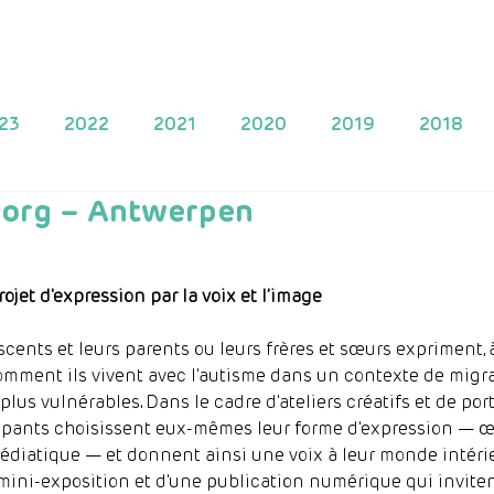
Projets
Proposer un projet
Apportez une contribution
23
2022
2021
2020
2019
2018
Zorg – Antwerpen
2010
2009
2025
jet d'expression par la voix et l’image 
scents et leurs parents ou leurs frères et sœurs expriment, à
omment ils vivent avec l'autisme dans un contexte de migra
plus vulnérables. Dans le cadre d'ateliers créatifs et de port
icipants choisissent eux-mêmes leur forme d'expression — œu
édiatique — et donnent ainsi une voix à leur monde intérieu
mini-exposition et d'une publication numérique qui invitent