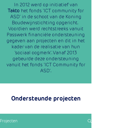
In 2012 werd op initiatief van
Takto
het fonds ‘ICT community for
ASD’ in de schoot van de Koning
Boudewijnstichting opgericht.
Voordien werd rechtstreeks vanuit
Passwerk financiële ondersteuning
gegeven aan projecten en dit in het
kader van de realisatie van hun
‘sociaal oogmerk’. Vanaf 2013
gebeurde deze ondersteuning
vanuit het fonds ‘ICT Community for
ASD’.
Ondersteunde projecten
Projecten