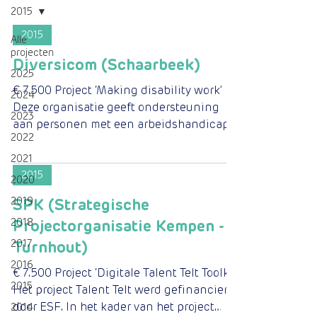
2015
2015
Alle
projecten
Diversicom (Schaarbeek)
2025
€ 7.500 Project ‘Making disability work’
2024
Deze organisatie geeft ondersteuning
2023
aan personen met een arbeidshandicap
2022
die op zoek zijn naar...
2021
2015
2020
2019
SPK (Strategische
2018
Projectorganisatie Kempen -
2017
Turnhout)
2016
€ 7.500 Project ‘Digitale Talent Telt Toolkit’
2015
Het project Talent Telt werd gefinancierd
door ESF. In het kader van het project
2014