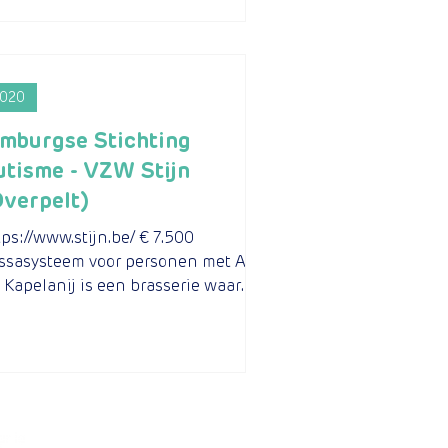
020
imburgse Stichting
utisme - VZW Stijn
Overpelt)
tps://www.stijn.be/ € 7.500
ssasysteem voor personen met ASS
 Kapelanij is een brasserie waar
ong)volwassenen met ASS een
dje...