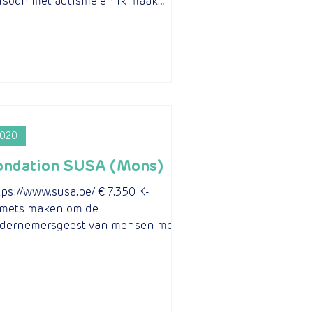
rsoon met autisme en ik maak
uten pennen (ambachtelijk
tdraaien)....
020
ondation SUSA (Mons)
tps://www.susa.be/ € 7.350 K-
mets maken om de
dernemersgeest van mensen met
n autismespectrumstoornis te
twikkelen De...