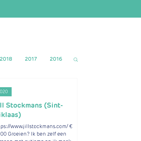
2018
2017
2016
020
ill Stockmans (Sint-
iklaas)
tps://www.jillstockmans.com/ €
000 Groeien? Ik ben zelf een