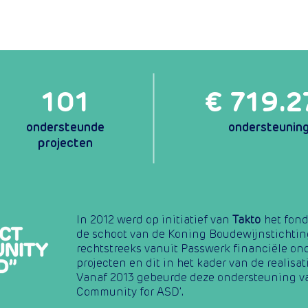
s
Projecten
Project indienen
Doe een bijdrage
101
€ 719.2
ondersteunde
ondersteunin
projecten
In 2012 werd op initiatief van
Takto
het fond
de schoot van de Koning Boudewijnstichtin
rechtstreeks vanuit Passwerk financiële o
projecten en dit in het kader van de realisat
Vanaf 2013 gebeurde deze ondersteuning va
Community for ASD’.