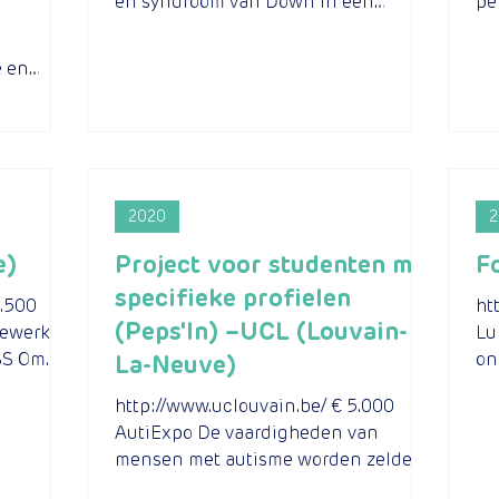
en syndroom van Down in een
pe
vegetarisch restaurant Het doel van
ho
het...
hou
e en
t een
2020
2
e)
Project voor studenten met
F
specifieke profielen
7.500
ht
(Peps'In) –UCL (Louvain-
lewerk
Lu
SS Om
on
La-Neuve)
n te
ee
http://www.uclouvain.be/ € 5.000
on
AutiExpo De vaardigheden van
mensen met autisme worden zelden
erkend, laat staan dat ze