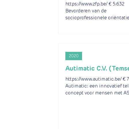
https://www.zfp.be/ € 5.632
Bevorderen van de
socioprofessionele oriëntati
integratie van studenten me
autismespectrumstoornis...
2020
Autimatic C.V. (Tems
https://www.autimatic.be/ € 
Autimatic: een innovatief te
concept voor mensen met A
meer mensen met ASS kanse
geven,...