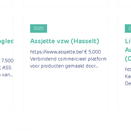
professioneel en...
2020
2
glede-
Assjette vzw (Hasselt)
L
A
https://www.assjette.be/ € 5.000
(
Verbindend commercieel platform
 7.500
voor producten gemaakt door
t ASS in
ht
(jong)volwassenen met ASS In de
n van
Ka
ateliers van...
ende...
De
(j
han