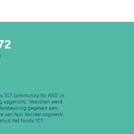
Financiering
Contact
72
g
s ‘ICT community for ASD’ in
g opgericht. Voordien werd
ndersteuning gegeven aan
ie van hun ‘sociaal oogmerk’.
nuit het fonds ‘ICT