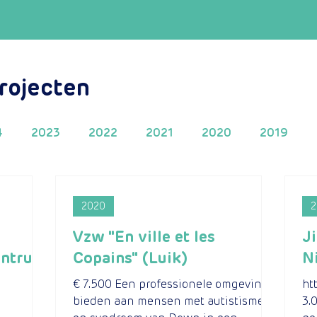
rojecten
4
2023
2022
2021
2020
2019
2010
2009
2020
2
Vzw "En ville et les
J
entrum
Copains" (Luik)
N
€ 7.500 Een professionele omgeving
ht
bieden aan mensen met autistisme
3.