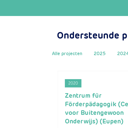
Ondersteunde p
Alle projecten
2025
202
2015
2014
2013
2020
Zentrum für
Förderpädagogik (C
voor Buitengewoon
Onderwijs) (Eupen)