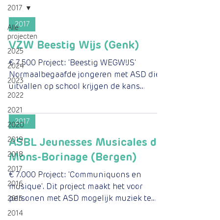
2017
2017
Alle
projecten
VZW Beestig Wijs (Genk)
2025
€ 7.500 Project: 'Beestig WEGWIJS'
2024
Normaalbegaafde jongeren met ASD die
2023
uitvallen op school krijgen de kans
2022
'levensecht' te leren met en...
2021
2017
2020
2019
ASBL Jeunesses Musicales de
2018
Mons-Borinage (Bergen)
2017
€ 7.000 Project: 'Communiquons en
2016
musique'. Dit project maakt het voor
personen met ASD mogelijk muziek te
2015
maken in een gewone omgeving,...
2014