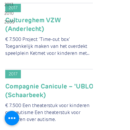
2013
2017
2010
Cultureghem VZW
2009
(Anderlecht)
€ 7.500 Project ‘Time-out box’
Toegankelijk maken van het overdekt
speelplein Ketmet voor kinderen met
autisme dankzij de installatie van...
2017
Compagnie Canicule – 'UBLO'
(Schaarbeek)
€ 7.500 Een theaterstuk voor kinderen
over autisme Een theaterstuk voor
kinderen over autisme.