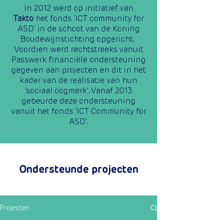
In 2012 werd op initiatief van
Takto
het fonds ‘ICT community for
ASD’ in de schoot van de Koning
Boudewijnstichting opgericht.
Voordien werd rechtstreeks vanuit
Passwerk financiële ondersteuning
gegeven aan projecten en dit in het
kader van de realisatie van hun
‘sociaal oogmerk’. Vanaf 2013
gebeurde deze ondersteuning
vanuit het fonds ‘ICT Community for
ASD’.
Ondersteunde projecten
Projecten