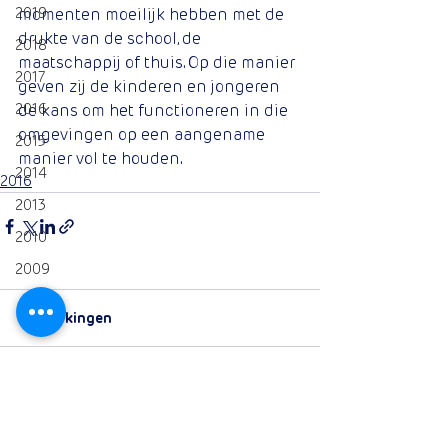
2019
momenten moeilijk hebben met de 
drukte van de school, de 
2018
maatschappij of thuis. Op die manier 
2017
geven zij de kinderen en jongeren 
2016
de kans om het functioneren in die 
omgevingen op een aangename 
2015
manier vol te houden. 
2014
2016
2013
2010
2009
Opmerkingen
Plaats een opmerking...