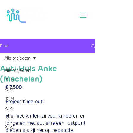
Post
Alle projecten
Auti-Huis Anke
Alle projecten
(Machelen)
2025
€ 7.500
2024
2023
Project ‘time-out’. 
2022
Hiermee willen zij voor kinderen en 
2021
jongeren met autisme een rustpunt 
2020
bieden als zij het op bepaalde 