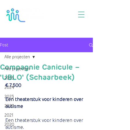
Post
Alle projecten
Compagnie Canicule –
Alle projecten
'UBLO' (Schaarbeek)
2025
€ 7.500
2024
2023
Een theaterstuk voor kinderen over 
2022
autisme
2021
Een theaterstuk voor kinderen over 
2020
autisme.