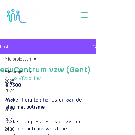
Post
Alle projecten
eduCentrum vzw (Gent)
Alle projecten
https://fyxxi.be/
2025
€ 7500
2024
Make IT digital: hands-on aan de 
2023
slag met autisme
2022
2021
Make IT digital: hands-on aan de 
slag met autisme werkt met 
2020