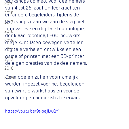
workshops op maat voor deelnemers 
2019
van 4 tot 26 jaar, hun leerkrachten 
2018
en andere begeleiders. Tijdens de 
workshops gaan we aan de slag met 
2017
innovatieve en digitale technologie, 
2016
denk aan robotica, LEGO-bouwkits 
2015
die je kunt laten bewegen, vertellen 
digitale verhalen, ontwikkelen een 
2014
game of printen met een 3D-printer 
2013
de eigen creaties van de deelnemers.
2010
De middelen zullen voornamelijk 
2009
worden ingezet voor het begeleiden 
van twintig workshops en voor de 
opvolging en administratie ervan. 
https://youtu.be/9t-pajlLwQY