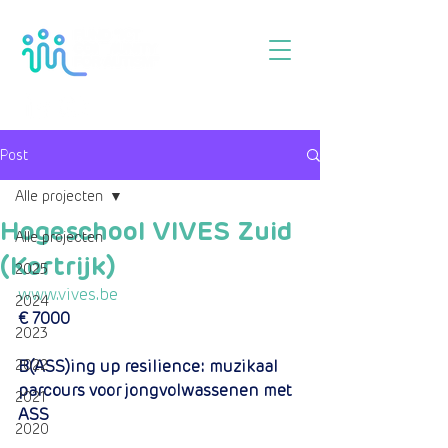
Post
Alle projecten
Hogeschool VIVES Zuid
Alle projecten
(Kortrijk)
2025
www.vives.be
2024
€ 7000
2023
2022
B(ASS)ing up resilience: muzikaal 
parcours voor jongvolwassenen met 
2021
ASS
2020