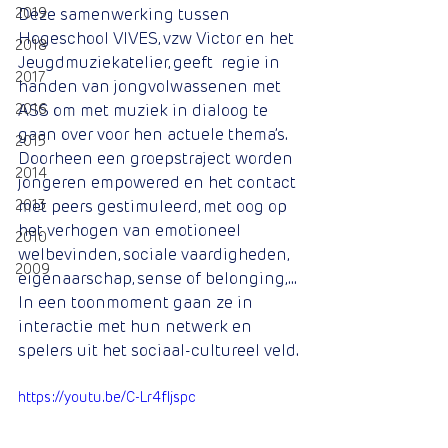
2019
Deze samenwerking tussen 
Hogeschool VIVES, vzw Victor en het 
2018
Jeugdmuziekatelier, geeft  regie in 
2017
handen van jongvolwassenen met 
2016
ASS om met muziek in dialoog te 
gaan over voor hen actuele thema’s. 
2015
Doorheen een groepstraject worden 
2014
jongeren empowered en het contact 
2013
met peers gestimuleerd, met oog op 
het verhogen van emotioneel 
2010
welbevinden, sociale vaardigheden, 
2009
eigenaarschap, sense of belonging,... 
In een toonmoment gaan ze in 
interactie met hun netwerk en 
spelers uit het sociaal-cultureel veld.
https://youtu.be/C-Lr4fljspc