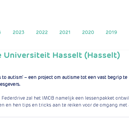
s
Projecten
Project indienen
Doe een bijdrage
4
2023
2022
2021
2020
2019
 Universiteit Hasselt (Hasselt)
2013
2010
2009
s to autism' – een project om autisme tot een vast begrip te
lesgevers.
Federdrive zal het IMOB namelijk een lessenpakket ontwi
iden en hen tips en tricks aan te reiken voor de omgang met