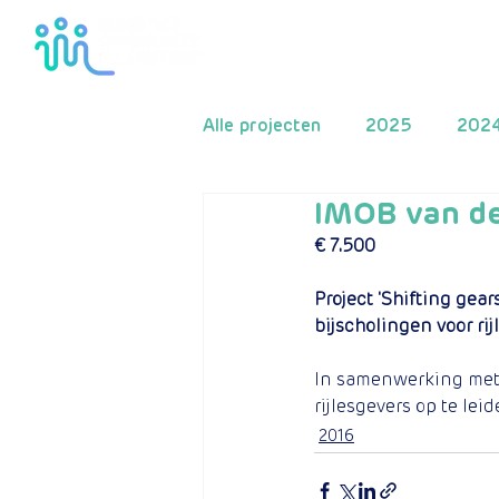
Home
Het fond
Alle projecten
2025
202
IMOB van de
2016
2015
2014
€ 7.500
Project 'Shifting gear
bijscholingen voor rij
In samenwerking met 
rijlesgevers op te le
2016