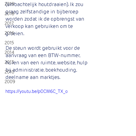
2019
(ambachtelijk houtdraaien). Ik zou 
graag zelfstandige in bijberoep 
2018
worden zodat ik de opbrengst van 
2017
verkoop kan gebruiken om te 
2016
groeien.
2015
De steun wordt gebruikt voor de 
2014
aanvraag van een BTW-nummer, 
2013
huren van een ruimte, website, hulp 
bij administratie, boekhouding, 
2010
deelname aan marktjes.
2009
https://youtu.be/pOCM6C_TX_o