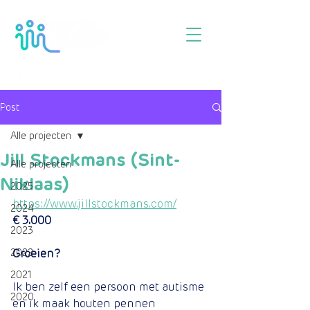
Post
Alle projecten
Jill Stockmans (Sint-
Alle projecten
Niklaas)
2025
https://www.jillstockmans.com/
2024
€ 3.000
2023
2022
Groeien?
2021
Ik ben zelf een persoon met autisme 
2020
en ik maak houten pennen 