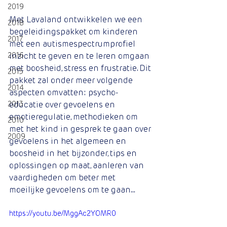
2019
Met Lavaland ontwikkelen we een 
2018
begeleidingspakket om kinderen 
2017
met een autismespectrumprofiel 
2016
inzicht te geven en te leren omgaan 
met boosheid, stress en frustratie. Dit 
2015
pakket zal onder meer volgende 
2014
aspecten omvatten: psycho-
2013
educatie over gevoelens en 
emotieregulatie, methodieken om 
2010
met het kind in gesprek te gaan over 
2009
gevoelens in het algemeen en 
boosheid in het bijzonder, tips en 
oplossingen op maat, aanleren van 
vaardigheden om beter met 
moeilijke gevoelens om te gaan...
https://youtu.be/MggAc2YOMR0