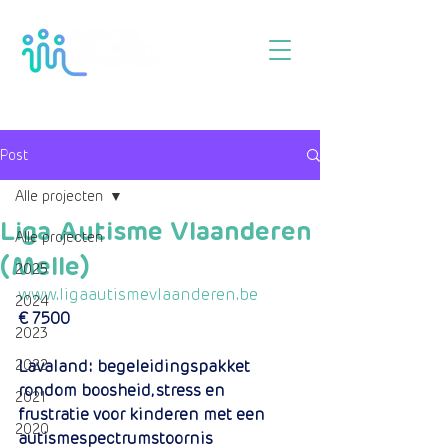
Post
Alle projecten
Liga Autisme Vlaanderen
Alle projecten
(Melle)
2025
www.ligaautismevlaanderen.be
2024
€ 7500
2023
2022
Lavaland: begeleidingspakket 
rondom boosheid, stress en 
2021
frustratie voor kinderen met een 
2020
autismespectrumstoornis