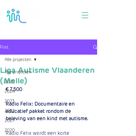
Post
Alle projecten
Liga Autisme Vlaanderen
Alle projecten
(Melle)
2025
€ 7.500
2024
2023
Radio Felix: Documentaire en 
2022
educatief pakket rondom de 
beleving van een kind met autisme.
2021
2020
Radio Felix wordt een korte 