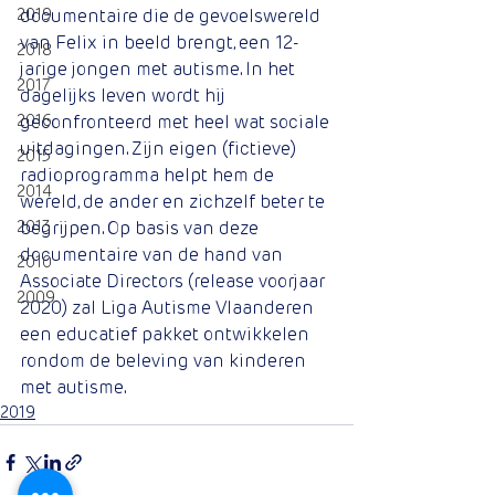
2019
documentaire die de gevoelswereld 
van Felix in beeld brengt, een 12-
2018
jarige jongen met autisme. In het 
2017
dagelijks leven wordt hij 
2016
geconfronteerd met heel wat sociale 
uitdagingen. Zijn eigen (fictieve) 
2015
radioprogramma helpt hem de 
2014
wereld, de ander en zichzelf beter te 
2013
begrijpen. Op basis van deze 
documentaire van de hand van 
2010
Associate Directors (release voorjaar 
2009
2020) zal Liga Autisme Vlaanderen 
een educatief pakket ontwikkelen 
rondom de beleving van kinderen 
met autisme.
2019