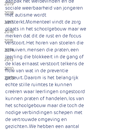
aanpak het welbevinden en de 
2019
sociale weerbaarheid van jongeren 
2018
met autisme wordt 
versterkt.Momenteel vindt de zorg 
2017
plaats in het schoolgebouw maar we 
2016
merken dat dit de rust en de focus 
2015
verstoort. Het horen van stoelen die 
schuiven, mensen die praten, een 
2014
leerling die blokkeert in de gang of 
2013
de klas ernaast verstoort telkens de 
2010
flow van wat in de preventie 
gebeurt. Daarom is het belangrijk 
2009
echte stille ruimtes te kunnen 
creëren waar leerlingen ongestoord 
kunnen praten of handelen, los van 
het schoolgebouw maar die toch de 
nodige verbindingen schepen met 
de vertrouwde omgeving en 
gezichten. We hebben een aantal 