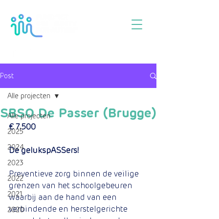
Post
Alle projecten
SBSO De Passer (Brugge)
Alle projecten
€ 7.500
2025
2024
De gelukspASSers!
2023
Preventieve zorg binnen de veilige 
2022
grenzen van het schoolgebeuren 
2021
waarbij aan de hand van een 
verbindende en herstelgerichte 
2020