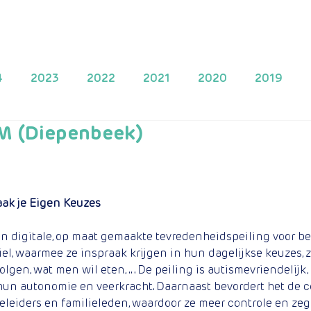
s
Projecten
Project indienen
Doe een bijdrage
4
2023
2022
2021
2020
2019
 (Diepenbeek)
2013
2010
2009
ak je Eigen Keuzes
en digitale, op maat gemaakte tevredenheidspeiling voor 
l, waarmee ze inspraak krijgen in hun dagelijkse keuzes, z
olgen, wat men wil eten, .. . De peiling is autismevriendelijk
 hun autonomie en veerkracht. Daarnaast bevordert het de
eleiders en familieleden, waardoor ze meer controle en ze