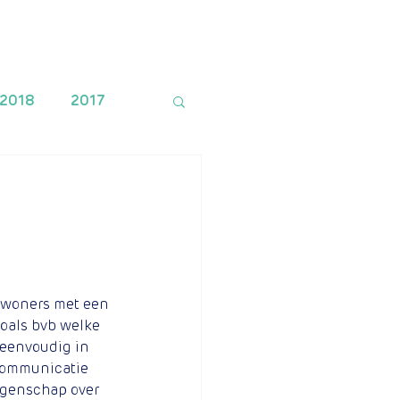
Financiering
Contact
2018
2017
bewoners met een 
oals bvb welke 
, eenvoudig in 
 communicatie 
ggenschap over 