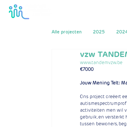
Home
Het fond
Alle projecten
2025
202
vzw TANDEM
2016
2015
2014
www.tandemvzw.be
€7000
Jouw Mening Telt: Ma
Ons project creëert e
autismespectrumprofie
activiteiten men wil v
gebruik, en versterkt
tussen bewoners, beg