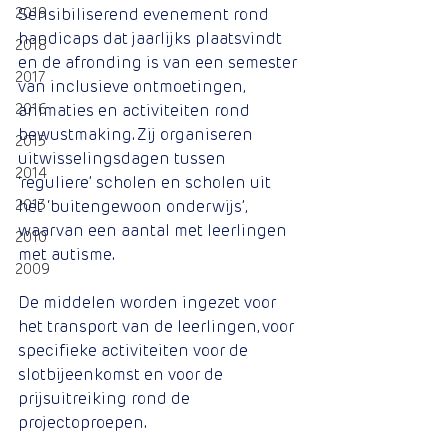
2019
Sensibiliserend evenement rond 
handicaps dat jaarlijks plaatsvindt 
2018
en de afronding is van een semester 
2017
van inclusieve ontmoetingen, 
2016
animaties en activiteiten rond 
bewustmaking. Zij organiseren 
2015
uitwisselingsdagen tussen 
2014
‘reguliere’ scholen en scholen uit 
2013
het ‘buitengewoon onderwijs’, 
waarvan een aantal met leerlingen 
2010
met autisme.
2009
De middelen worden ingezet voor 
het transport van de leerlingen, voor 
specifieke activiteiten voor de 
slotbijeenkomst en voor de 
prijsuitreiking rond de 
projectoproepen.