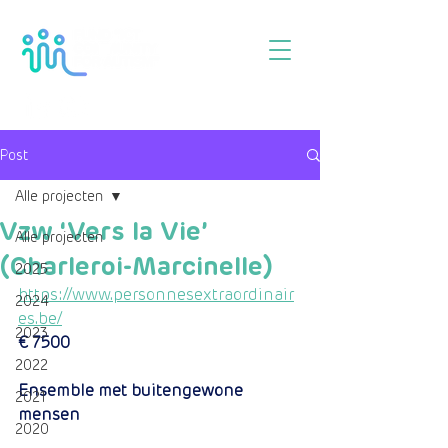
Post
Alle projecten
Vzw ‘Vers la Vie’
Alle projecten
(Charleroi-Marcinelle)
2025
https://www.personnesextraordinair
2024
es.be/
2023
€ 7500
2022
Ensemble met buitengewone 
2021
mensen
2020