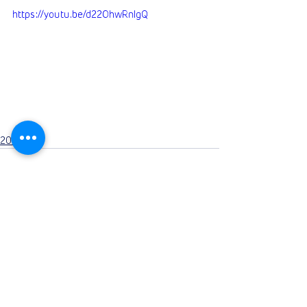
https://youtu.be/d22OhwRnlgQ
2021
Opmerkingen
Plaats een opmerking...